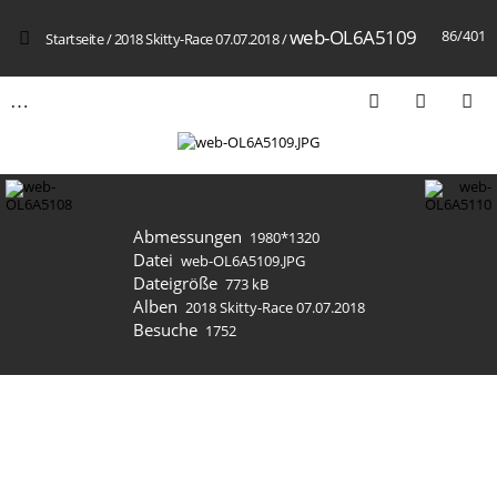
web-OL6A5109
86/401
Startseite
/
2018 Skitty-Race 07.07.2018
/
Abmessungen
1980*1320
Datei
web-OL6A5109.JPG
Dateigröße
773 kB
Alben
2018 Skitty-Race 07.07.2018
Besuche
1752