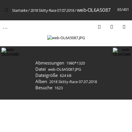
web-OL6A5087
65/401
Startseite
/
2018 Skitty-Race 07.07.2018
/
Abmessungen
1980*1320
Datei
web-OL6A5087.JPG
Dateigröße
624 kB
Alben
2018 Skitty-Race 07.07.2018
Besuche
1623