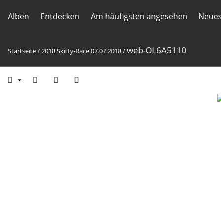
Alben
Entdecken
Am häufigsten angesehen
Neues
web-OL6A5110
Startseite
/
2018 Skitty-Race 07.07.2018
/