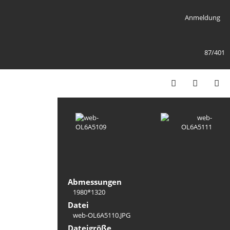
Anmeldung
87/401
Abmessungen
1980*1320
Datei
web-OL6A5110.JPG
Dateigröße