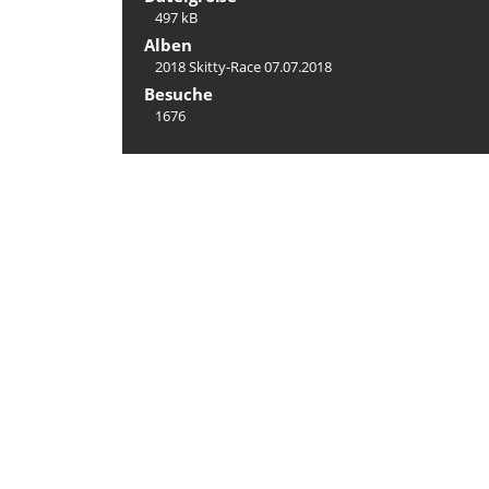
497 kB
Alben
2018 Skitty-Race 07.07.2018
Besuche
1676