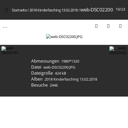
web-DSC02200
10/23
Startseite
/
2018 Kinderfasching 13.02.2018
/
Abmessungen
1980*1320
Datei
web-DSC02200.JPG
Dateigröße
424 kB
Alben
2018 Kinderfasching 13.02.2018
Besuche
2446