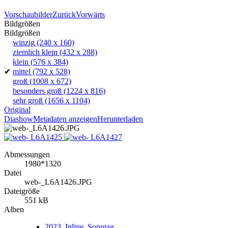
Vorschaubilder
Zurück
Vorwärts
Bildgrößen
Bildgrößen
winzig
(240 x 160)
ziemlich klein
(432 x 288)
klein
(576 x 384)
✔
mittel
(792 x 528)
groß
(1008 x 672)
besonders groß
(1224 x 816)
sehr groß
(1656 x 1104)
Original
Diashow
Metadaten anzeigen
Herunterladen
Abmessungen
1980*1320
Datei
web-_L6A1426.JPG
Dateigröße
551 kB
Alben
2023_Inline_Sonntag