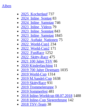
Alben
2025_Kocherlauf
737
2024_Inline_Sontag
83
2024_Inline_Samstag
746
2023_Inline_Videos
79
2023_Inline_Sonntag
843
2023_Inline_Samstag
1845
2022_Auftakt_Nationen
75
2022_World-Cup1
234
2022_World-Cup2
171
2022_FunRace
1252
2022_Skitty-Race
475
2021 100 Jahre TSV
86
2020 Kinderfasching
11
2019 700 Jahre Degmarn
1035
2019 World-Cup
1314
2019 M.Sandel-Cup
1638
2019 SkittyRace
931
2019 Trommelgruppe
3
2019 Sommerfest
481
2018 Inline-Worldcup 08.07.2018
1488
2018 Inline-Cup Siegerehrung
142
2018 TSV-Team
38