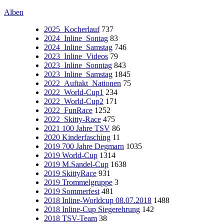
Alben
2025_Kocherlauf
737
2024_Inline_Sontag
83
2024_Inline_Samstag
746
2023_Inline_Videos
79
2023_Inline_Sonntag
843
2023_Inline_Samstag
1845
2022_Auftakt_Nationen
75
2022_World-Cup1
234
2022_World-Cup2
171
2022_FunRace
1252
2022_Skitty-Race
475
2021 100 Jahre TSV
86
2020 Kinderfasching
11
2019 700 Jahre Degmarn
1035
2019 World-Cup
1314
2019 M.Sandel-Cup
1638
2019 SkittyRace
931
2019 Trommelgruppe
3
2019 Sommerfest
481
2018 Inline-Worldcup 08.07.2018
1488
2018 Inline-Cup Siegerehrung
142
2018 TSV-Team
38