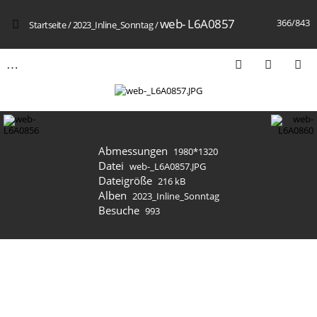
web- L6A0857
366/843
Startseite
/
2023_Inline_Sonntag
/
Abmessungen
1980*1320
Datei
web-_L6A0857.JPG
Dateigröße
216 kB
Alben
2023_Inline_Sonntag
Besuche
993