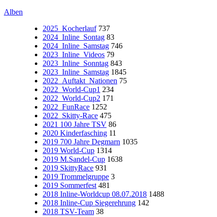
Alben
2025_Kocherlauf
737
2024_Inline_Sontag
83
2024_Inline_Samstag
746
2023_Inline_Videos
79
2023_Inline_Sonntag
843
2023_Inline_Samstag
1845
2022_Auftakt_Nationen
75
2022_World-Cup1
234
2022_World-Cup2
171
2022_FunRace
1252
2022_Skitty-Race
475
2021 100 Jahre TSV
86
2020 Kinderfasching
11
2019 700 Jahre Degmarn
1035
2019 World-Cup
1314
2019 M.Sandel-Cup
1638
2019 SkittyRace
931
2019 Trommelgruppe
3
2019 Sommerfest
481
2018 Inline-Worldcup 08.07.2018
1488
2018 Inline-Cup Siegerehrung
142
2018 TSV-Team
38