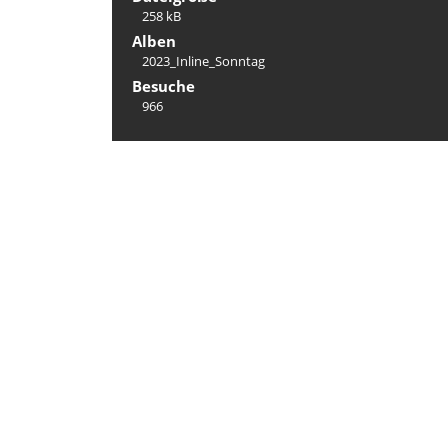
258 kB
Alben
2023_Inline_Sonntag
Besuche
966