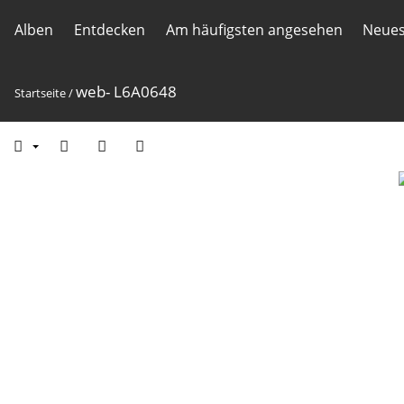
Alben
Entdecken
Am häufigsten angesehen
Neues
web- L6A0648
Startseite
/