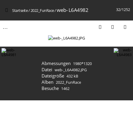
web- L6A4982
32/1252
Startseite
/
2022_FunRace
/
Abmessungen
1980*1320
Datei
web-_L6A4982.JPG
Dateigröße
432 kB
Alben
2022_FunRace
Besuche
1462