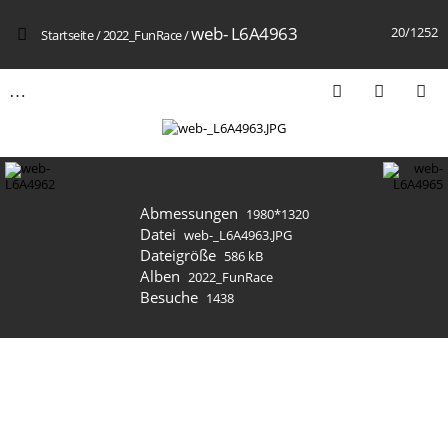
web- L6A4963
20/1252
Startseite
/
2022_FunRace
/
Abmessungen
1980*1320
Datei
web-_L6A4963.JPG
Dateigröße
586 kB
Alben
2022_FunRace
Besuche
1438